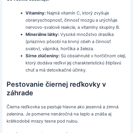
Vitamíny:
Najmä vitamín C, ktorý zvyšuje
obranyschopnosť, činnosť mozgu a urýchľuje
nervovo-svalové reakcie, a vitamíny skupiny B.
Minerálne látky:
Vysoké množstvo draslíka
(priaznivo pôsobí na krvný obeh a činnosť
svalov), vápnika, horčíka a železa.
Sírne zlúčeniny:
Sú obsiahnuté v horčičnom oleji,
ktorý dodáva reďkvi jej charakteristickú štipľavú
chuť a má detoxikačné účinky.
Pestovanie čiernej reďkovky v
záhrade
Čierna reďkovka sa pestuje hlavne ako jesenná a zimná
zelenina. Je pomerne nenáročná na teplo a znáša aj
krátkodobé mrazy tesne pod nulou.