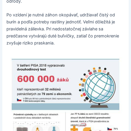
odrody.
Po vzídení je nutné záhon okopávať, udržiavať čistý od
burín a podľa potreby rastliny jednotiť. Veľmi dôležitá je
pravidelná zálievka. Pri nedostatočnej závlahe sa
predčasne vytvárajú duté buľvičky, zatiaľ čo premokrenie
zvyšuje riziko praskania.