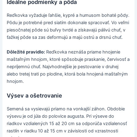
Ideálne podmienky a pôda
Reďkovka vyžaduje ľahšie, kypré a humusom bohaté pôdy.
Pôdu je potrebné pred siatím dokonale spracovať. Vo veľmi
piesočnatej pôde sú buľvy tvrdé a získavajú pálivú chuť, v
ťažkej pôde sa zas deformujú a majú ostrú a drsnú chuť.
Dôležité pravidlo:
Reďkovka neznáša priame hnojenie
maštaľným hnojom, ktoré spôsobuje praskanie, červivosť a
nepríjemnú chuť. Najvhodnejšie je pestovanie v druhej
alebo tretej trati po plodine, ktorá bola hnojená maštaľným
hnojom.
Výsev a ošetrovanie
Semená sa vysievajú priamo na vonkajší záhon. Obdobie
výsevu je od júla do polovice augusta. Pri výseve do
riadkov vzdialených 15 až 20 cm sa odporúča vzdialenosť
rastlín v riadku 10 až 15 cm v závislosti od vzrastnosti