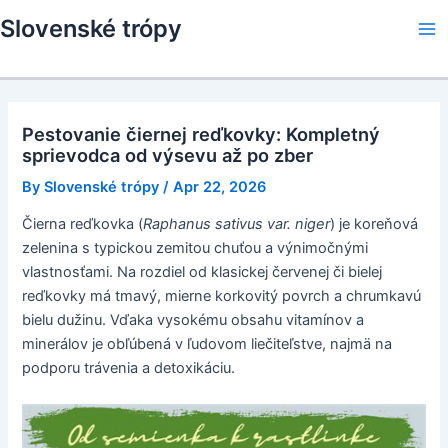
Skip
Slovenské trópy
to
Ma
content
Me
Pestovanie čiernej reďkovky: Kompletný
sprievodca od výsevu až po zber
By
Slovenské trópy
/
Apr 22, 2026
Čierna reďkovka (
Raphanus sativus var. niger
) je koreňová
zelenina s typickou zemitou chuťou a výnimočnými
vlastnosťami. Na rozdiel od klasickej červenej či bielej
reďkovky má tmavý, mierne korkovitý povrch a chrumkavú
bielu dužinu. Vďaka vysokému obsahu vitamínov a
minerálov je obľúbená v ľudovom liečiteľstve, najmä na
podporu trávenia a detoxikáciu.