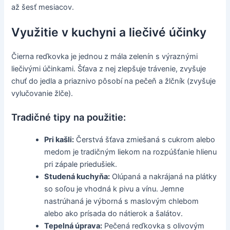
až šesť mesiacov.
Využitie v kuchyni a liečivé účinky
Čierna reďkovka je jednou z mála zelenín s výraznými
liečivými účinkami. Šťava z nej zlepšuje trávenie, zvyšuje
chuť do jedla a priaznivo pôsobí na pečeň a žlčník (zvyšuje
vylučovanie žlče).
Tradičné tipy na použitie:
Pri kašli:
Čerstvá šťava zmiešaná s cukrom alebo
medom je tradičným liekom na rozpúšťanie hlienu
pri zápale priedušiek.
Studená kuchyňa:
Olúpaná a nakrájaná na plátky
so soľou je vhodná k pivu a vínu. Jemne
nastrúhaná je výborná s maslovým chlebom
alebo ako prísada do nátierok a šalátov.
Tepelná úprava:
Pečená reďkovka s olivovým