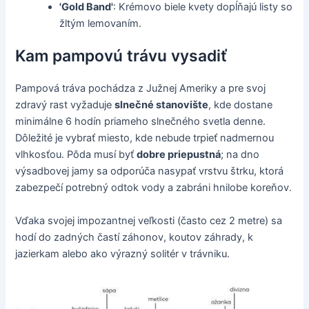
'Gold Band'
: Krémovo biele kvety dopĺňajú listy so
žltým lemovaním.
Kam pampovú trávu vysadiť
Pampová tráva pochádza z Južnej Ameriky a pre svoj
zdravý rast vyžaduje
slnečné stanovište
, kde dostane
minimálne 6 hodín priameho slnečného svetla denne.
Dôležité je vybrať miesto, kde nebude trpieť nadmernou
vlhkosťou. Pôda musí byť
dobre priepustná
; na dno
výsadbovej jamy sa odporúča nasypať vrstvu štrku, ktorá
zabezpečí potrebný odtok vody a zabráni hnilobe koreňov.
Vďaka svojej impozantnej veľkosti (často cez 2 metre) sa
hodí do zadných častí záhonov, koutov záhrady, k
jazierkam alebo ako výrazný solitér v trávniku.