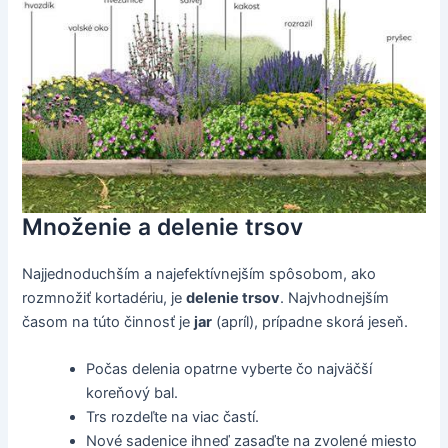
Množenie a delenie trsov
Najjednoduchším a najefektívnejším spôsobom, ako
rozmnožiť kortadériu, je
delenie trsov
. Najvhodnejším
časom na túto činnosť je
jar
(apríl), prípadne skorá jeseň.
Počas delenia opatrne vyberte čo najväčší
koreňový bal.
Trs rozdeľte na viac častí.
Nové sadenice ihneď zasaďte na zvolené miesto