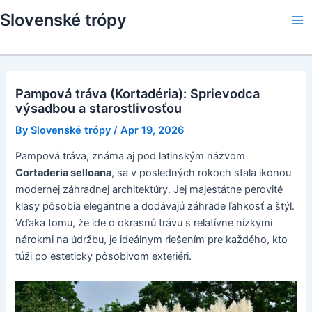
Skip
Slovenské trópy
to
Ma
content
Me
Pampová tráva (Kortadéria): Sprievodca
výsadbou a starostlivosťou
By
Slovenské trópy
/
Apr 19, 2026
Pampová tráva, známa aj pod latinským názvom
Cortaderia selloana
, sa v posledných rokoch stala ikonou
modernej záhradnej architektúry. Jej majestátne perovité
klasy pôsobia elegantne a dodávajú záhrade ľahkosť a štýl.
Vďaka tomu, že ide o okrasnú trávu s relatívne nízkymi
nárokmi na údržbu, je ideálnym riešením pre každého, kto
túži po esteticky pôsobivom exteriéri.