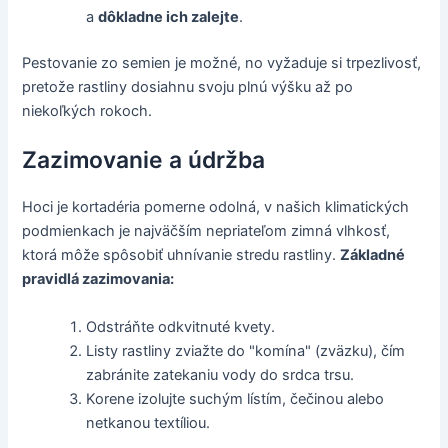
a
dôkladne ich zalejte
.
Pestovanie zo semien je možné, no vyžaduje si trpezlivosť,
pretože rastliny dosiahnu svoju plnú výšku až po
niekoľkých rokoch.
Zazimovanie a údržba
Hoci je kortadéria pomerne odolná, v našich klimatických
podmienkach je najväčším nepriateľom zimná vlhkosť,
ktorá môže spôsobiť uhnívanie stredu rastliny.
Základné
pravidlá zazimovania:
Odstráňte odkvitnuté kvety.
Listy rastliny zviažte do "komína" (zväzku), čím
zabránite zatekaniu vody do srdca trsu.
Korene izolujte suchým lístím, čečinou alebo
netkanou textíliou.