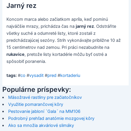
Jarný rez
Koncom marca alebo začiatkom apríla, keď pominú
najväčšie mrazy, prichádza čas na
jarný rez
. Odstráňte
všetky suché a odumreté listy, ktoré zostali z
predchádzajúcej sezóny. Strih vykonávajte približne 10 až
15 centimetrov nad zemou. Pri práci nezabudnite na
rukavice
, pretože listy kortadérie môžu byť ostré a
spôsobiť poranenia.
tags:
#
co
#
vysadit
#
pred
#
kortaderiu
Populárne príspevky:
Mäsožravé rastliny pre začiatočníkov
Využitie pomarančovej kôry
Pestovanie jabloní ´Gala´ na MM106
Podrobný prehľad anatómie mozgovej kôry
Ako sa množia akváriové slimáky