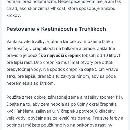
ochráni pred holomrazmi. Nebezpečenstvom nie je ani tak
chlad, ako skôr zimná vlhkosť, ktorá spôsobuje hnilobu
krčkov.
Pestovanie v Kvetináčoch a Truhlíkoch
Vankúšovité trvalky, vrátane klinčekov, môžeme ľahko
pestovať aj v črepníkoch na balkóne a terase. Základné
pravidlo je použiť
čo najväčší črepník
(obsah od 10 litrov)
pre lepší rast. Dno črepníka musí mať otvory pre odtok
prebytočnej vody. Na spodok črepníka dajte 5 cm vrstvu
štrku pre lepšiu drenáž a tú zakryte rúnom, aby sa pôda
nepremiešala so štrkom.
Použite zmes dobrej záhradnej zeme a rašeliny (pomer 1:1).
Dbajte na to, aby zem nebola až po úplný okraj črepníka
kvôli ľahšiemu zalievaniu. V črepníku potrebujú klinčeky
veľa vody, obyčajne sa zalievajú raz denne. Pre sýte farby a
odolnosť môžete použiť hnojivo na balkónové rastliny