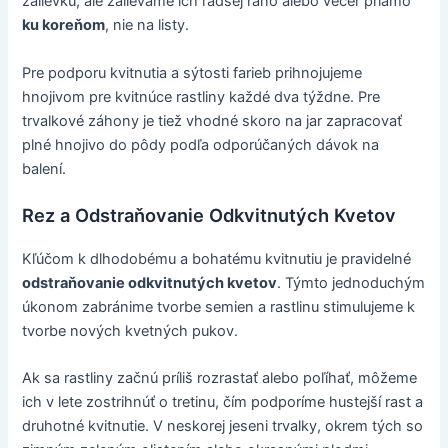
zálievku, ale zalievame ich radšej ráno alebo večer priamo
ku koreňom
, nie na listy.
Pre podporu kvitnutia a sýtosti farieb prihnojujeme
hnojivom pre kvitnúce rastliny každé dva týždne. Pre
trvalkové záhony je tiež vhodné skoro na jar zapracovať
plné hnojivo do pôdy podľa odporúčaných dávok na
balení.
Rez a Odstraňovanie Odkvitnutých Kvetov
Kľúčom k dlhodobému a bohatému kvitnutiu je pravidelné
odstraňovanie odkvitnutých kvetov
. Týmto jednoduchým
úkonom zabránime tvorbe semien a rastlinu stimulujeme k
tvorbe nových kvetných pukov.
Ak sa rastliny začnú príliš rozrastať alebo poľíhať, môžeme
ich v lete zostrihnúť o tretinu, čím podporíme hustejší rast a
druhotné kvitnutie. V neskorej jeseni trvalky, okrem tých so