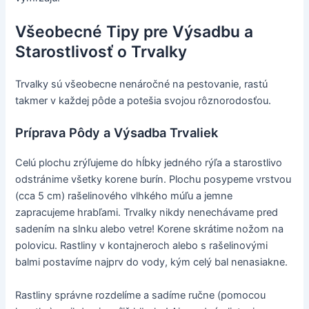
Všeobecné Tipy pre Výsadbu a
Starostlivosť o Trvalky
Trvalky sú všeobecne nenáročné na pestovanie, rastú
takmer v každej pôde a potešia svojou rôznorodosťou.
Príprava Pôdy a Výsadba Trvaliek
Celú plochu zrýľujeme do hĺbky jedného rýľa a starostlivo
odstránime všetky korene burín. Plochu posypeme vrstvou
(cca 5 cm) rašelinového vlhkého múľu a jemne
zapracujeme hrabľami. Trvalky nikdy nenechávame pred
sadením na slnku alebo vetre! Korene skrátime nožom na
polovicu. Rastliny v kontajneroch alebo s rašelinovými
balmi postavíme najprv do vody, kým celý bal nenasiakne.
Rastliny správne rozdelíme a sadíme ručne (pomocou