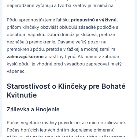
neprirodzene vyťahujú a tvorba kvetov je minimálna.
Pôdu uprednostňujeme ľahšiu,
priepustnú a výživnú
,
pričom klinčeky obzvlášť obľubujú zásadité podložie s
obsahom vápnika. Dobrá drenáž je kľúčová, pretože
neznášajú premokrenie. Dávame veľký pozor na
premokrenú pôdu, pretože v ťažkej a mokrej zemi im
zahnívajú korene
a rastliny hynú. Ak máme v záhrade
kyslú pôdu, je vhodné pred výsadbou zapracovať mletý
vápenec.
Starostlivosť o Klinčeky pre Bohaté
Kvitnutie
Zálievka a Hnojenie
Počas vegetácie rastliny pravidelne, ale mierne zalievame.
Počas horúcich letných dní im doprajeme primeranú