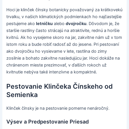
Hoci je klinček čínsky botanicky považovaný za krátkovekú
trvalku, v našich klimatických podmienkach ho najčastejšie
pestujeme ako
letničku
alebo
dvojročku
. Dôvodom je, že
staršie rastliny často strácajú na atraktivite, rednú a horšie
kvitnú. Ak ho vysejeme skoro na jar, zakvitne nám už v tom
istom roku a bude robiť radosť až do jesene. Pri pestovaní
ako dvojročku ho vysievame v lete, rastlina do zimy
zosilnie a bohato zakvitne nasledujúcu jar. Hoci dokáže na
chránenom mieste prezimovať, v ďalších rokoch už
kvitnutie nebýva také intenzívne a kompaktné.
Pestovanie Klinčeka Čínskeho od
Semienka
Klinček čínsky je na pestovanie pomerne nenáročný.
Výsev a Predpestovanie Priesad