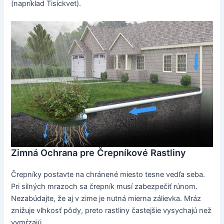
(napríklad Tisíckvet).
Zimná Ochrana pre Črepníkové Rastliny
Črepníky postavte na chránené miesto tesne vedľa seba.
Pri silných mrazoch sa črepník musí zabezpečiť rúnom.
Nezabúdajte, že aj v zime je nutná mierna zálievka. Mráz
znižuje vlhkosť pôdy, preto rastliny častejšie vysychajú než
vymŕzajú.