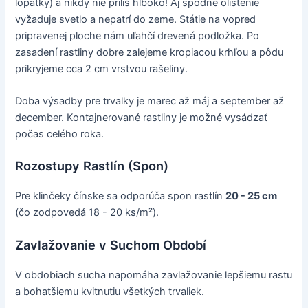
lopatky) a nikdy nie príliš hlboko! Aj spodné olistenie
vyžaduje svetlo a nepatrí do zeme. Státie na vopred
pripravenej ploche nám uľahčí drevená podložka. Po
zasadení rastliny dobre zalejeme kropiacou krhľou a pôdu
prikryjeme cca 2 cm vrstvou rašeliny.
Doba výsadby pre trvalky je marec až máj a september až
december. Kontajnerované rastliny je možné vysádzať
počas celého roka.
Rozostupy Rastlín (Spon)
Pre klinčeky čínske sa odporúča spon rastlín
20 - 25 cm
(čo zodpovedá 18 - 20 ks/m²).
Zavlažovanie v Suchom Období
V obdobiach sucha napomáha zavlažovanie lepšiemu rastu
a bohatšiemu kvitnutiu všetkých trvaliek.