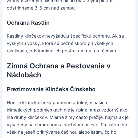
zimným zeleným olistením alebo okrasnými plodmi,
odstrihneme 3-5 cm nad zemou.
Ochrana Rastlín
Rastliny klinčekov nevyžadujú špecifickú ochranu. Ak sa
vyskytnú vošky, ktoré sú bežné skoro pri všetkých
rastlinách, odstránime ich postrekom na to určeným.
Zimná Ochrana a Pestovanie v
Nádobách
Prezimovanie Klinčeka Čínskeho
Hoci je klinček čínsky pomerne odolný, v našich
klimatických podmienkach nie je úplne mrazuvzdorný ako
iné druhy klinčekov. Mierne zimy často prežije, najmä ak je
vysadený na chránenom a suchšom mieste. Pre istotu ho
však na jeseň prikrývame čečinou alebo lístím, čo ho