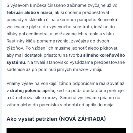
S výsevom klinčeka čínskeho začíname zvyčajne už vo
februári alebo v marci
, ak si chceme predpestovať
priesady v skleníku či na okennom parapete. Semienka
vysievame plytko do výsevného substrátu, ideálne do
hĺbky pol centimetra, a udržiavame ich v teple a vlhku.
Rastlinky klíčia pomerne rýchlo, zvyčajne do dvoch
týždňov. Po vzídení ich musíme jednotiť alebo pikírovať,
aby mali dostatok priestoru na tvorbu
silného koreňového
systému
. Na trvalé stanovisko vysádzame predpestované
sadenice až po pominutí jarných mrazov v máji.
Priamy výsev na vonkajší záhon odporúčame realizovať až
v
druhej polovici apríla
, keď sa pôda dostatočne prehreje
a už nehrozia silné mrazy. Semená vysievame priamo na
záhon alebo do pareniska v období od apríla do mája.
Ako vysiať petržlen (NOVÁ ZÁHRADA)