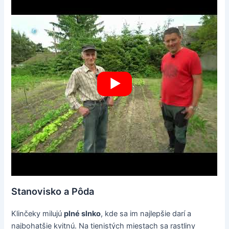
Stanovisko a Pôda
Klinčeky milujú
plné slnko
, kde sa im najlepšie darí a
najbohatšie kvitnú. Na tienistých miestach sa rastliny