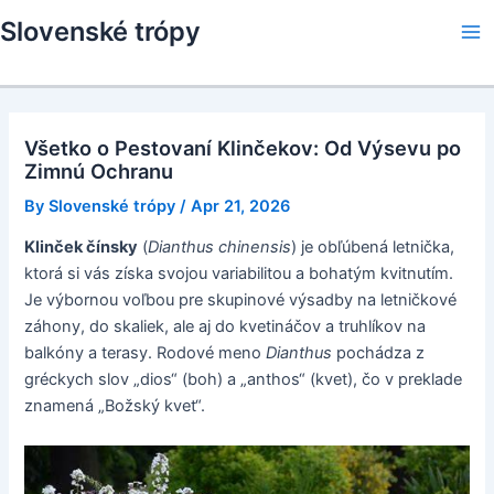
Skip
Slovenské trópy
to
Ma
content
Me
Všetko o Pestovaní Klinčekov: Od Výsevu po
Zimnú Ochranu
By
Slovenské trópy
/
Apr 21, 2026
Klinček čínsky
(
Dianthus chinensis
) je obľúbená letnička,
ktorá si vás získa svojou variabilitou a bohatým kvitnutím.
Je výbornou voľbou pre skupinové výsadby na letničkové
záhony, do skaliek, ale aj do kvetináčov a truhlíkov na
balkóny a terasy. Rodové meno
Dianthus
pochádza z
gréckych slov „dios“ (boh) a „anthos“ (kvet), čo v preklade
znamená „Božský kvet“.