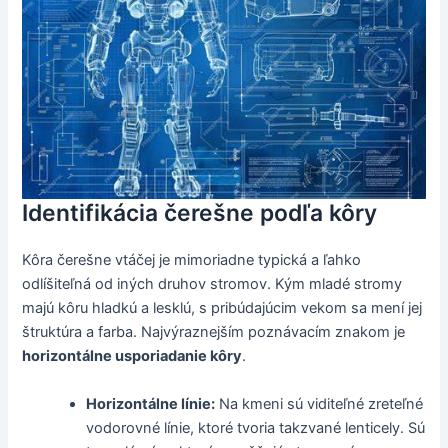
Identifikácia čerešne podľa kôry
Kôra čerešne vtáčej je mimoriadne typická a ľahko
odlíšiteľná od iných druhov stromov. Kým mladé stromy
majú kôru hladkú a lesklú, s pribúdajúcim vekom sa mení jej
štruktúra a farba. Najvýraznejším poznávacím znakom je
horizontálne usporiadanie kôry
.
Horizontálne línie:
Na kmeni sú viditeľné zreteľné
vodorovné línie, ktoré tvoria takzvané lenticely. Sú