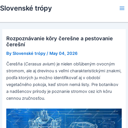
Skip
Slovenské trópy
to
Ma
content
Me
Rozpoznávanie kôry čerešne a pestovanie
čerešní
By
Slovenské trópy
/
May 04, 2026
Čerešňa (
Cerasus avium
) je nielen obľúbeným ovocným
stromom, ale aj drevinou s veľmi charakteristickými znakmi,
podľa ktorých ju možno identifikovať aj v období
vegetačného pokoja, keď strom nemá listy. Pre botanikov
a nadšencov prírody je poznanie stromov cez ich kôru
cennou zručnosťou.