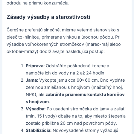
odrodu na priamu konzumáciu.
Zásady výsadby a starostlivosti
Čerešne preferujú slnečné, mierne veterné stanovisko s
piesčito-hlinitou, primerane vlhkou a úrodnou pôdou. Pri
výsadbe voľnokorenných stromčekov (marec-máj alebo
október-mrazy) dodržiavajte nasledujúci postup:
Príprava:
Odstráňte poškodené korene a
namočte ich do vody na 2 až 24 hodín.
Jama:
Vykopte jamu cca 60x60 cm. Dno vyplňte
zeminou zmiešanou s hnojivom (maštaľný hnoj,
NPK), ale
zabráňte priamemu kontaktu koreňov
s hnojivom
.
Výsadba:
Po usadení stromčeka do jamy a zaliatí
(min. 15 l vody) dbajte na to, aby miesto štepenia
zostalo približne 20 cm nad povrchom pôdy.
Stabilizácia:
Novovysadené stromy vyžadujú