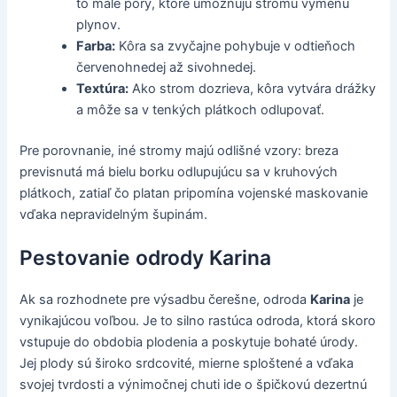
to malé póry, ktoré umožňujú stromu výmenu
plynov.
Farba:
Kôra sa zvyčajne pohybuje v odtieňoch
červenohnedej až sivohnedej.
Textúra:
Ako strom dozrieva, kôra vytvára drážky
a môže sa v tenkých plátkoch odlupovať.
Pre porovnanie, iné stromy majú odlišné vzory: breza
previsnutá má bielu borku odlupujúcu sa v kruhových
plátkoch, zatiaľ čo platan pripomína vojenské maskovanie
vďaka nepravidelným šupinám.
Pestovanie odrody Karina
Ak sa rozhodnete pre výsadbu čerešne, odroda
Karina
je
vynikajúcou voľbou. Je to silno rastúca odroda, ktorá skoro
vstupuje do obdobia plodenia a poskytuje bohaté úrody.
Jej plody sú široko srdcovité, mierne sploštené a vďaka
svojej tvrdosti a výnimočnej chuti ide o špičkovú dezertnú