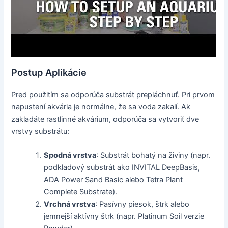
Postup Aplikácie
Pred použitím sa odporúča substrát prepláchnuť. Pri prvom
napustení akvária je normálne, že sa voda zakalí. Ak
zakladáte rastlinné akvárium, odporúča sa vytvoriť dve
vrstvy substrátu:
Spodná vrstva
: Substrát bohatý na živiny (napr.
podkladový substrát ako INVITAL DeepBasis,
ADA Power Sand Basic alebo Tetra Plant
Complete Substrate).
Vrchná vrstva
: Pasívny piesok, štrk alebo
jemnejší aktívny štrk (napr. Platinum Soil verzie