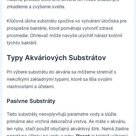
zrkadlenie a zvýšenie svetla.
Kľúčová úloha substrátu spočíva vo vytváraní útočiska pre
prospešné baktérie, ktoré pomáhajú vytvoriť zdravé
prostredie. Ohrievač môže navyše urýchliť nárast kolónií
týchto baktérií.
Typy Akváriových Substrátov
Pri výbere substrátu do akvária sa môžeme stretnúť s
niekoľkými základnými typami, ktoré sa líšia svojimi
vlastnosťami a účelami.
Pasívne Substráty
Tieto substráty neovplyvňujú parametre vody a slúžia
primárne ako vrchná dekoračná vrstva. Ak máte v akváriu
len ryby, stačí použiť obyčajný akváriový štrk. Nemá žiadne
negatívne účinky na vodu a ryby.
Piesok
je taktiež výborný