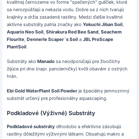
kvalitnej černozeme vo forme "spečených" guličiek, ktoré
sa nerozpúšťajú a nekazia vodu. Dobre sa z nich tvarujú
krajinky a držia zasadené rastliny. Medzi ďalšie kvalitné
aktívne substráty patria značky ako
Yokuchi Jiban Soil
,
Aquario Neo Soil
,
Shirakura Red Bee Sand
,
Seachem
Flourite
,
Dennerle Scaper´s Soil
a
JBL ProScape
PlantSoil
.
Substráty ako
Manado
sa neodporúčajú pre živočíchy
žijúce pri dne (napr. pancierničky) kvôli obavám z ostrých
hrán.
Ebi Gold WaterPlant Soil Powder
je špeciálny jemnozrnný
substrát určený pre profesionálny aquascaping.
Podkladové (Výživné) Substráty
Podkladové substráty
dlhodobo a efektívne zásobujú
rastliny dôležitými výživnými látkami. Obsahujú makro a