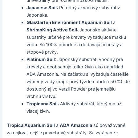
univerzálny pre rôzne množstvá rastlín.
Japanese Soil
: Prírodný akváriový substrát z
Japonska.
GlasGarten Environment Aquarium Soil
a
ShrimpKing Active Soil
: Japonské aktívne
substráty určené pre krevety vyžadujúce mäkkú
vodu. Sú 100% prírodné a dodávajú minerály a
stopové prvky.
Platinum Soil
: Japonský substrát, vhodný pre
krevety a neobsahuje toľko živín ako napríklad
ADA Amazonia. Na začiatku si vyžaduje častejšie
výmeny vody (napr. prvý týždeň obdeň 50 %). Je
dostupný aj vo verzii Powder pre jemnejšiu
vrchnú vrstvu.
Tropicana Soil
: Aktívny substrát, ktorý má už
viacej živín.
Tropica Aquarium Soil
a
ADA Amazonia
sú považované
za najkvalitnejšie povrchové substráty. Sú vyrábané z