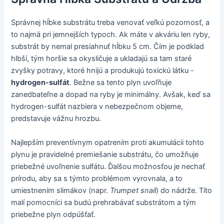
Správnej hĺbke substrátu treba venovať veľkú pozornosť, a
to najmä pri jemnejších typoch. Ak máte v akváriu len ryby,
substrát by nemal presiahnuť hĺbku 5 cm. Čím je podklad
hlbší, tým horšie sa okysličuje a ukladajú sa tam staré
zvyšky potravy, ktoré hnijú a produkujú toxickú látku -
hydrogen-sulfát
. Bežne sa tento plyn uvoľňuje
zanedbateľne a dopad na ryby je minimálny. Avšak, keď sa
hydrogen-sulfát nazbiera v nebezpečnom objeme,
predstavuje vážnu hrozbu.
Najlepším preventívnym opatrením proti akumulácii tohto
plynu je pravidelné premiešanie substrátu, čo umožňuje
priebežné uvoľnenie sulfátu. Ďalšou možnosťou je nechať
prírodu, aby sa s týmto problémom vyrovnala, a to
umiestnením slimákov (napr.
Trumpet snail
) do nádrže. Títo
malí pomocníci sa budú prehrabávať substrátom a tým
priebežne plyn odpúšťať.