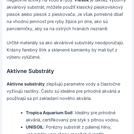
akváriový substrát; môžete použiť klasický pieskoviskový
piesok alebo piesok z pieskovača. Je však potrebné dbať
na vhodnú jemnosť pre ryby žijúce pri dne, ako sú
pancierničky, aby sa na ostrých hranách nezranili.
Určité materiály sa ako akváriové substráty neodporúčajú.
Krásny farebný štrk a sklenené kamienky by mali byť z
výberu vylúčené.
Aktívne Substráty
Aktívne substráty
zlepšujú parametre vody a čiastočne
vyživujú rastliny. Často sú ideálne pre prírodné akváriá a
používajú sa pri zakladaní nového akvária.
Tropica Aquarium Soil
: Ideálny pre prírodné
akváriá, certifikovaný pre styk s pitnou vodou.
UNISOIL
: Porézny substrát z pálenej hliny,