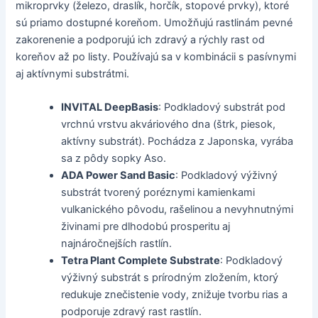
mikroprvky (železo, draslík, horčík, stopové prvky), ktoré
sú priamo dostupné koreňom. Umožňujú rastlinám pevné
zakorenenie a podporujú ich zdravý a rýchly rast od
koreňov až po listy. Používajú sa v kombinácii s pasívnymi
aj aktívnymi substrátmi.
INVITAL DeepBasis
: Podkladový substrát pod
vrchnú vrstvu akváriového dna (štrk, piesok,
aktívny substrát). Pochádza z Japonska, vyrába
sa z pôdy sopky Aso.
ADA Power Sand Basic
: Podkladový výživný
substrát tvorený poréznymi kamienkami
vulkanického pôvodu, rašelinou a nevyhnutnými
živinami pre dlhodobú prosperitu aj
najnáročnejších rastlín.
Tetra Plant Complete Substrate
: Podkladový
výživný substrát s prírodným zložením, ktorý
redukuje znečistenie vody, znižuje tvorbu rias a
podporuje zdravý rast rastlín.