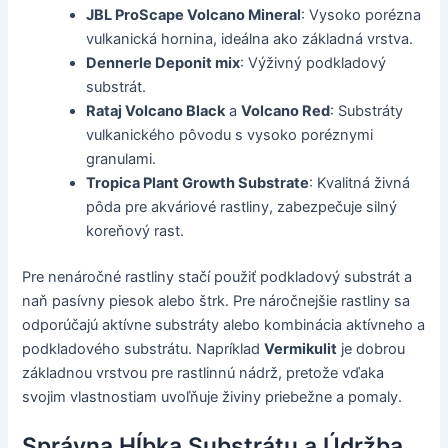
JBL ProScape Volcano Mineral
: Vysoko porézna
vulkanická hornina, ideálna ako základná vrstva.
Dennerle Deponit mix
: Výživný podkladový
substrát.
Rataj Volcano Black
a
Volcano Red
: Substráty
vulkanického pôvodu s vysoko poréznymi
granulami.
Tropica Plant Growth Substrate
: Kvalitná živná
pôda pre akváriové rastliny, zabezpečuje silný
koreňový rast.
Pre nenáročné rastliny stačí použiť podkladový substrát a
naň pasívny piesok alebo štrk. Pre náročnejšie rastliny sa
odporúčajú aktívne substráty alebo kombinácia aktívneho a
podkladového substrátu. Napríklad
Vermikulit
je dobrou
základnou vrstvou pre rastlinnú nádrž, pretože vďaka
svojim vlastnostiam uvoľňuje živiny priebežne a pomaly.
Správna Hĺbka Substrátu a Údržba