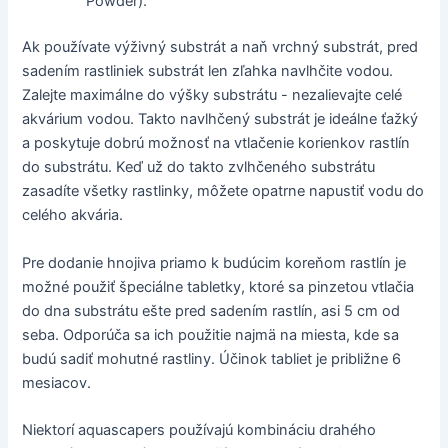
Powder).
Ak používate výživný substrát a naň vrchný substrát, pred
sadením rastliniek substrát len zľahka navlhčite vodou.
Zalejte maximálne do výšky substrátu - nezalievajte celé
akvárium vodou. Takto navlhčený substrát je ideálne ťažký
a poskytuje dobrú možnosť na vtlačenie korienkov rastlín
do substrátu. Keď už do takto zvlhčeného substrátu
zasadíte všetky rastlinky, môžete opatrne napustiť vodu do
celého akvária.
Pre dodanie hnojiva priamo k budúcim koreňom rastlín je
možné použiť špeciálne tabletky, ktoré sa pinzetou vtlačia
do dna substrátu ešte pred sadením rastlín, asi 5 cm od
seba. Odporúča sa ich použitie najmä na miesta, kde sa
budú sadiť mohutné rastliny. Účinok tabliet je približne 6
mesiacov.
Niektorí aquascapers používajú kombináciu drahého