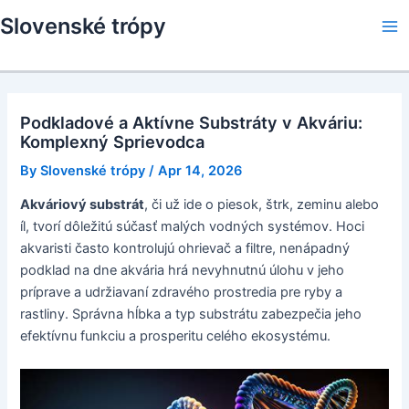
Skip
Slovenské trópy
to
Ma
content
Me
Podkladové a Aktívne Substráty v Akváriu:
Komplexný Sprievodca
By
Slovenské trópy
/
Apr 14, 2026
Akváriový substrát
, či už ide o piesok, štrk, zeminu alebo
íl, tvorí dôležitú súčasť malých vodných systémov. Hoci
akvaristi často kontrolujú ohrievač a filtre, nenápadný
podklad na dne akvária hrá nevyhnutnú úlohu v jeho
príprave a udržiavaní zdravého prostredia pre ryby a
rastliny. Správna hĺbka a typ substrátu zabezpečia jeho
efektívnu funkciu a prosperitu celého ekosystému.