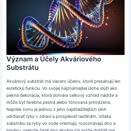
Význam a Účely Akváriového
Substrátu
Akváriový substrát má viacero účelov, ktoré presahujú len
estetickú funkciu. Vo svojej najznámejšej úlohe slúži ako
pekná dekorácia, ktorá dotvára celkový vzhľad nádrže a
môže byť farebne pestrá alebo tónovaná prirodzene.
Napriek tomu je jednou z jeho najdôležitejších úloh
udržiavať ryby v zdraví a prospievať rastlinám. Vďaka
substrátu sa ryby vo vode orientujú, rozoznávajú dno a
hladinu, pretože čisté dno akvária ich môže dráždiť pre