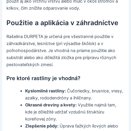
použiť aj ako vrchnú vrstvu alebo mulč v okolí stromov a
kríkov, čím znížite odparovanie vody.
Použitie a aplikácia v záhradníctve
Rašelina DURPETA je určená pre všestranné použitie v
záhradkárstve, lesníctve (pri výsadbe škôlok) a v
poľnohospodárstve. Je vhodná na priame použitie ako
substrát alebo ako dôležitá zložka pre prípravu rôznych
pestovateľských zmesí.
Pre ktoré rastliny je vhodná?
Kyslomilné rastliny:
Čučoriedky, brusnice, vresy,
azalky, rododendróny a ihličnany.
Okrasné dreviny a kvety:
Využitie najmä tam,
kde je dôležité udržať vzdušnú štruktúru
koreňovej zóny.
Zlepšenie pôdy:
Úprava ťažkých ílových alebo