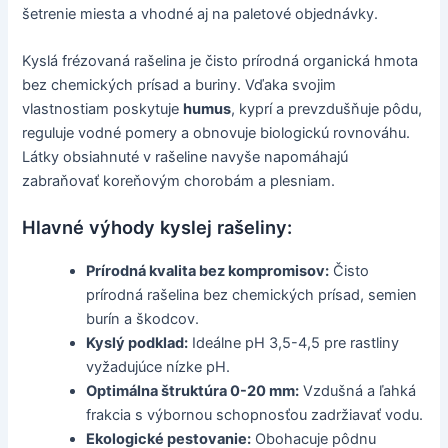
šetrenie miesta a vhodné aj na paletové objednávky.
Kyslá frézovaná rašelina je čisto prírodná organická hmota
bez chemických prísad a buriny. Vďaka svojim
vlastnostiam poskytuje
humus
, kyprí a prevzdušňuje pôdu,
reguluje vodné pomery a obnovuje biologickú rovnováhu.
Látky obsiahnuté v rašeline navyše napomáhajú
zabraňovať koreňovým chorobám a plesniam.
Hlavné výhody kyslej rašeliny:
Prírodná kvalita bez kompromisov:
Čisto
prírodná rašelina bez chemických prísad, semien
burín a škodcov.
Kyslý podklad:
Ideálne pH 3,5-4,5 pre rastliny
vyžadujúce nízke pH.
Optimálna štruktúra 0-20 mm:
Vzdušná a ľahká
frakcia s výbornou schopnosťou zadržiavať vodu.
Ekologické pestovanie:
Obohacuje pôdnu