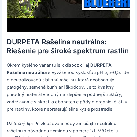
DURPETA Rašelina neutrálna:
Riešenie pre široké spektrum rastlín
Okrem kyslého variantu je k dispozícii aj
DURPETA
Rašelina neutrálna
s vyváženou kyslosťou pH 5,5-6,5. Ide
o neutralizovanú slatinnú rašelinu, ktorá neobsahuje
patogény, semená burín ani škodcov. Je to kvalitný
prírodný materiál vhodný na zlepšenie pôdnej štruktúry,
zadržiavanie vlhkosti a obohatenie pôdy o organické látky
pre rastliny, ktoré nepreferujú silne kyslé prostredie.
Užitočný tip:
Pri zlepšovaní pôdy zmiešajte neutrálnu
rašelinu s pôvodnou zeminou v pomere 1:1. Môžete ju