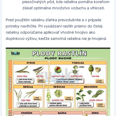
piesočnatých pôd, kde rašelina pomáha koreňom
získať optimálne množstvo vzduchu a vlhkosti.
Pred použitím rašelinu zľahka prevzdušnite a v prípade
potreby navlhčite. Pri vysádzaní rastlín priamo do čistej
rašeliny odporúčame aplikovať vhodné hnojivo ako
doplnkovú výživu, keďže samotná rašelina nie je hnojená.