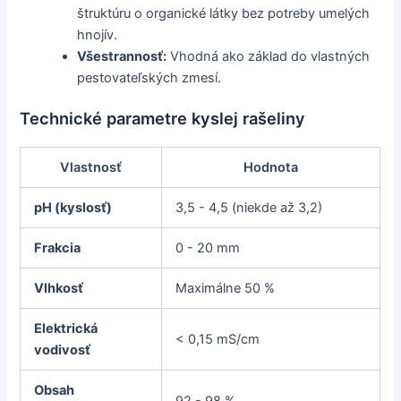
štruktúru o organické látky bez potreby umelých
hnojív.
Všestrannosť:
Vhodná ako základ do vlastných
pestovateľských zmesí.
Technické parametre kyslej rašeliny
Vlastnosť
Hodnota
pH (kyslosť)
3,5 - 4,5 (niekde až 3,2)
Frakcia
0 - 20 mm
Vlhkosť
Maximálne 50 %
Elektrická
< 0,15 mS/cm
vodivosť
Obsah