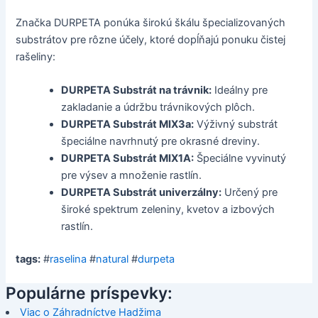
Značka DURPETA ponúka širokú škálu špecializovaných
substrátov pre rôzne účely, ktoré dopĺňajú ponuku čistej
rašeliny:
DURPETA Substrát na trávnik:
Ideálny pre
zakladanie a údržbu trávnikových plôch.
DURPETA Substrát MIX3a:
Výživný substrát
špeciálne navrhnutý pre okrasné dreviny.
DURPETA Substrát MIX1A:
Špeciálne vyvinutý
pre výsev a množenie rastlín.
DURPETA Substrát univerzálny:
Určený pre
široké spektrum zeleniny, kvetov a izbových
rastlín.
tags:
#
raselina
#
natural
#
durpeta
Populárne príspevky:
Viac o Záhradníctve Hadžima