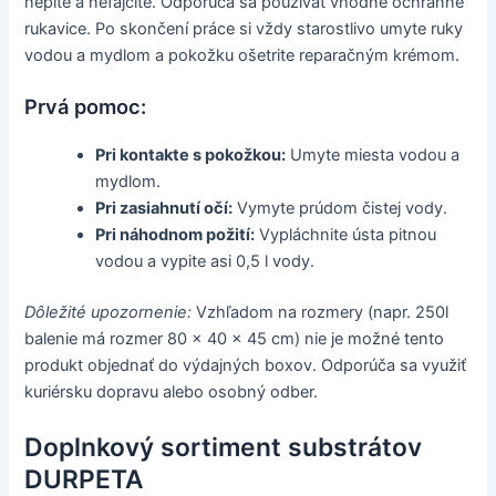
nepite a nefajčite. Odporúča sa používať vhodné ochranné
rukavice. Po skončení práce si vždy starostlivo umyte ruky
vodou a mydlom a pokožku ošetrite reparačným krémom.
Prvá pomoc:
Pri kontakte s pokožkou:
Umyte miesta vodou a
mydlom.
Pri zasiahnutí očí:
Vymyte prúdom čistej vody.
Pri náhodnom požití:
Vypláchnite ústa pitnou
vodou a vypite asi 0,5 l vody.
Dôležité upozornenie:
Vzhľadom na rozmery (napr. 250l
balenie má rozmer 80 x 40 x 45 cm) nie je možné tento
produkt objednať do výdajných boxov. Odporúča sa využiť
kuriérsku dopravu alebo osobný odber.
Doplnkový sortiment substrátov
DURPETA