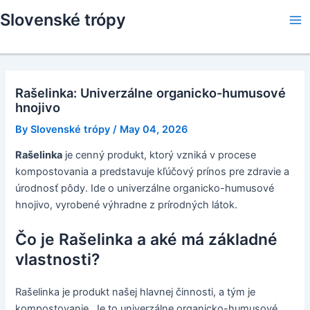
Skip
Slovenské trópy
to
Ma
content
Me
Rašelinka: Univerzálne organicko-humusové
hnojivo
By
Slovenské trópy
/
May 04, 2026
Rašelinka
je cenný produkt, ktorý vzniká v procese
kompostovania a predstavuje kľúčový prínos pre zdravie a
úrodnosť pôdy. Ide o univerzálne organicko-humusové
hnojivo, vyrobené výhradne z prírodných látok.
Čo je Rašelinka a aké má základné
vlastnosti?
Rašelinka je produkt našej hlavnej činnosti, a tým je
kompostovanie. Je to univerzálne organicko-humusové