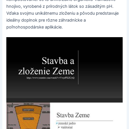
hnojivo, vyrobené z prírodných látok so zásaditým pH.
Vďaka svojmu unikátnemu zloženiu a pôvodu predstavuje
ideálny doplnok pre rôzne záhradnícke a
poľnohospodárske aplikácie.