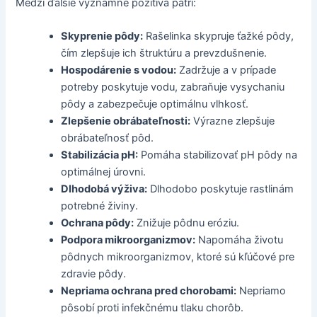
Medzi ďalšie významné pozitíva patrí:
Skyprenie pôdy:
Rašelinka skypruje ťažké pôdy,
čím zlepšuje ich štruktúru a prevzdušnenie.
Hospodárenie s vodou:
Zadržuje a v prípade
potreby poskytuje vodu, zabraňuje vysychaniu
pôdy a zabezpečuje optimálnu vlhkosť.
Zlepšenie obrábateľnosti:
Výrazne zlepšuje
obrábateľnosť pôd.
Stabilizácia pH:
Pomáha stabilizovať pH pôdy na
optimálnej úrovni.
Dlhodobá výživa:
Dlhodobo poskytuje rastlinám
potrebné živiny.
Ochrana pôdy:
Znižuje pôdnu eróziu.
Podpora mikroorganizmov:
Napomáha životu
pôdnych mikroorganizmov, ktoré sú kľúčové pre
zdravie pôdy.
Nepriama ochrana pred chorobami:
Nepriamo
pôsobí proti infekčnému tlaku chorôb.