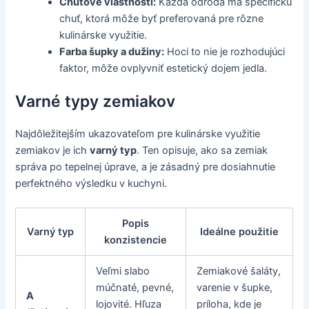
Chuťové vlastnosti:
Každá odroda má špecifickú
chuť, ktorá môže byť preferovaná pre rôzne
kulinárske využitie.
Farba šupky a dužiny:
Hoci to nie je rozhodujúci
faktor, môže ovplyvniť estetický dojem jedla.
Varné typy zemiakov
Najdôležitejším ukazovateľom pre kulinárske využitie
zemiakov je ich
varný typ
. Ten opisuje, ako sa zemiak
správa po tepelnej úprave, a je zásadný pre dosiahnutie
perfektného výsledku v kuchyni.
Popis
Varný typ
Ideálne použitie
konzistencie
Veľmi slabo
Zemiakové šaláty,
múčnaté, pevné,
varenie v šupke,
A
lojovité. Hľuza
príloha, kde je