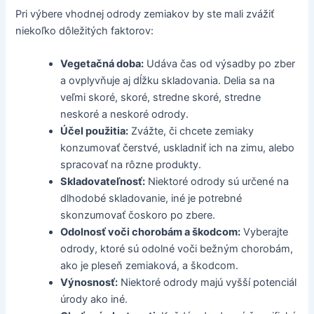
Pri výbere vhodnej odrody zemiakov by ste mali zvážiť
niekoľko dôležitých faktorov:
Vegetačná doba:
Udáva čas od výsadby po zber
a ovplyvňuje aj dĺžku skladovania. Delia sa na
veľmi skoré, skoré, stredne skoré, stredne
neskoré a neskoré odrody.
Účel použitia:
Zvážte, či chcete zemiaky
konzumovať čerstvé, uskladniť ich na zimu, alebo
spracovať na rôzne produkty.
Skladovateľnosť:
Niektoré odrody sú určené na
dlhodobé skladovanie, iné je potrebné
skonzumovať čoskoro po zbere.
Odolnosť voči chorobám a škodcom:
Vyberajte
odrody, ktoré sú odolné voči bežným chorobám,
ako je pleseň zemiaková, a škodcom.
Výnosnosť:
Niektoré odrody majú vyšší potenciál
úrody ako iné.