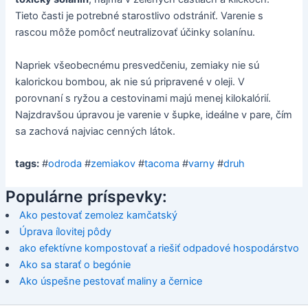
Tieto časti je potrebné starostlivo odstrániť. Varenie s
rascou môže pomôcť neutralizovať účinky solanínu.
Napriek všeobecnému presvedčeniu, zemiaky nie sú
kalorickou bombou, ak nie sú pripravené v oleji. V
porovnaní s ryžou a cestovinami majú menej kilokalórií.
Najzdravšou úpravou je varenie v šupke, ideálne v pare, čím
sa zachová najviac cenných látok.
tags:
#
odroda
#
zemiakov
#
tacoma
#
varny
#
druh
Populárne príspevky:
Ako pestovať zemolez kamčatský
Úprava ílovitej pôdy
ako efektívne kompostovať a riešiť odpadové hospodárstvo
Ako sa starať o begónie
Ako úspešne pestovať maliny a černice