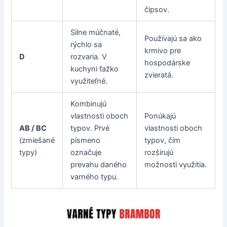
čipsov.
Silne múčnaté,
Používajú sa ako
rýchlo sa
krmivo pre
D
rozvaria. V
hospodárske
kuchyni ťažko
zvieratá.
využiteľné.
Kombinujú
vlastnosti oboch
Ponúkajú
AB / BC
typov. Prvé
vlastnosti oboch
(zmiešané
písmeno
typov, čím
typy)
označuje
rozširujú
prevahu daného
možnosti využitia.
varného typu.