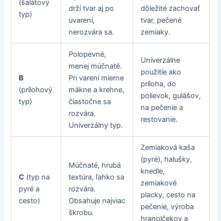
(šalátový
drží tvar aj po
dôležité zachovať
typ)
uvarení,
tvar, pečené
nerozvára sa.
zemiaky.
Polopevné,
Univerzálne
menej múčnaté.
použitie ako
B
Pri varení mierne
príloha, do
(prílohový
mäkne a krehne,
polievok, gulášov,
typ)
čiastočne sa
na pečenie a
rozvára.
restovanie.
Univerzálny typ.
Zemiaková kaša
(pyré), halušky,
Múčnaté, hrubá
knedle,
C
(typ na
textúra, ľahko sa
zemiakové
pyré a
rozvára.
placky, cesto na
cesto)
Obsahuje najviac
pečenie, výroba
škrobu.
hranolčekov a