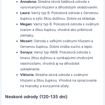
Annalena:
Stredne skorá šalátová odroda s
vyrovnanými hľuzami a dlhodobým skladovaním.
Laura:
Varný typ B. Poloskorá odroda s červenou
šupkou a sýto žltou dužinou. Dobre sa skladuje.
Megan:
Varný typ B. Poloskorá odroda s oválnym
tvarom a žltou šupkou, vhodná ako prílohové
zemiaky.
Mozart:
Odroda s veľkými oválnymi hľuzami a
červenou šupkou. Dobre znáša sucho a teplo.
Soraya:
Varný typ AB/B. Poloskorá odroda s
tmavo žltou dužinou a vynikajúcimi chuťovými
vlastnosťami, vhodná aj na dlhodobé
uskladnenie.
Viktoria:
Stredne skorá odroda s oválnymi
hľuzami a žltou šupkou. Vhodná na spracovanie
na hranolky a konzumné účely.
Neskoré odrody (120-135 dní)