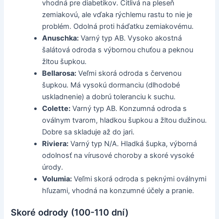
vhodná pre diabetikov. Citlivá na pleseň
zemiakovú, ale vďaka rýchlemu rastu to nie je
problém. Odolná proti háďatku zemiakovému.
Anuschka:
Varný typ AB. Vysoko akostná
šalátová odroda s výbornou chuťou a peknou
žltou šupkou.
Bellarosa:
Veľmi skorá odroda s červenou
šupkou. Má vysokú dormanciu (dlhodobé
uskladnenie) a dobrú toleranciu k suchu.
Colette:
Varný typ AB. Konzumná odroda s
oválnym tvarom, hladkou šupkou a žltou dužinou.
Dobre sa skladuje až do jari.
Riviera:
Varný typ N/A. Hladká šupka, výborná
odolnosť na vírusové choroby a skoré vysoké
úrody.
Volumia:
Veľmi skorá odroda s peknými oválnymi
hľuzami, vhodná na konzumné účely a pranie.
Skoré odrody (100-110 dní)