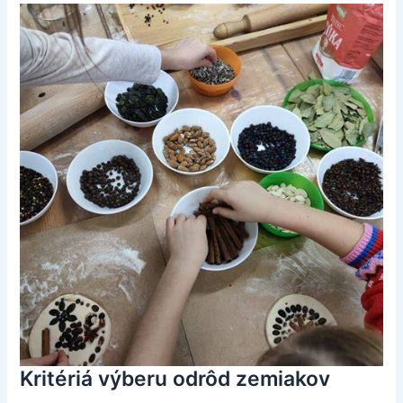
Kritériá výberu odrôd zemiakov