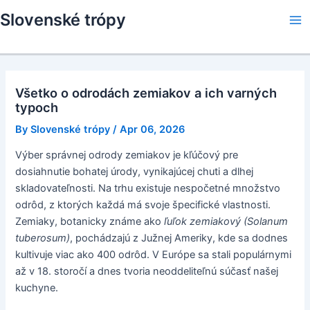
Skip
Slovenské trópy
to
Ma
content
Me
Všetko o odrodách zemiakov a ich varných
typoch
By
Slovenské trópy
/
Apr 06, 2026
Výber správnej odrody zemiakov je kľúčový pre
dosiahnutie bohatej úrody, vynikajúcej chuti a dlhej
skladovateľnosti. Na trhu existuje nespočetné množstvo
odrôd, z ktorých každá má svoje špecifické vlastnosti.
Zemiaky, botanicky známe ako
ľuľok zemiakový (Solanum
tuberosum)
, pochádzajú z Južnej Ameriky, kde sa dodnes
kultivuje viac ako 400 odrôd. V Európe sa stali populárnymi
až v 18. storočí a dnes tvoria neoddeliteľnú súčasť našej
kuchyne.