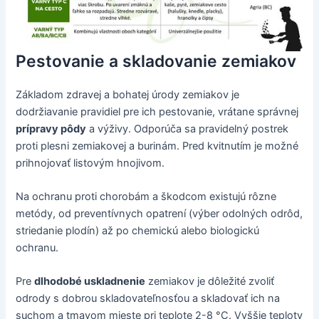
Pestovanie a skladovanie zemiakov
Základom zdravej a bohatej úrody zemiakov je
dodržiavanie pravidiel pre ich pestovanie, vrátane správnej
prípravy pôdy
a výživy. Odporúča sa pravidelný postrek
proti plesni zemiakovej a burinám. Pred kvitnutím je možné
prihnojovať listovým hnojivom.
Na ochranu proti chorobám a škodcom existujú rôzne
metódy, od preventívnych opatrení (výber odolných odrôd,
striedanie plodín) až po chemickú alebo biologickú
ochranu.
Pre
dlhodobé uskladnenie
zemiakov je dôležité zvoliť
odrody s dobrou skladovateľnosťou a skladovať ich na
suchom a tmavom mieste pri teplote 2-8 °C. Vyššie teploty