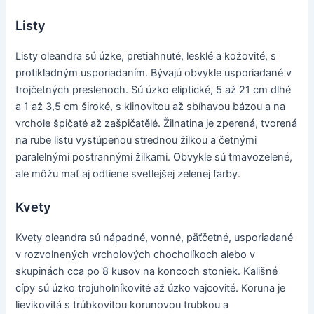
Listy
Listy oleandra sú úzke, pretiahnuté, lesklé a kožovité, s
protikladným usporiadaním. Bývajú obvykle usporiadané v
trojčetných preslenoch. Sú úzko eliptické, 5 až 21 cm dlhé
a 1 až 3,5 cm široké, s klinovitou až sbíhavou bázou a na
vrchole špičaté až zašpičatělé. Žilnatina je zperená, tvorená
na rube listu vystúpenou strednou žilkou a četnými
paralelnými postrannými žilkami. Obvykle sú tmavozelené,
ale môžu mať aj odtiene svetlejšej zelenej farby.
Kvety
Kvety oleandra sú nápadné, vonné, päťčetné, usporiadané
v rozvolnených vrcholových chocholíkoch alebo v
skupinách cca po 8 kusov na koncoch stoniek. Kališné
cípy sú úzko trojuholníkovité až úzko vajcovité. Koruna je
lievikovitá s trúbkovitou korunovou trubkou a