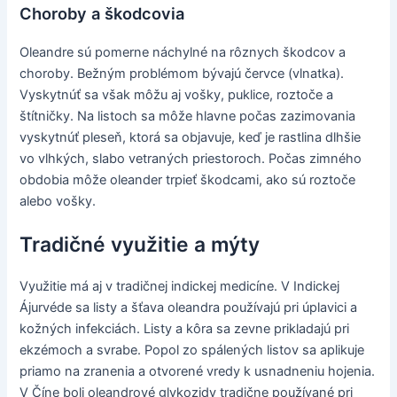
Choroby a škodcovia
Oleandre sú pomerne náchylné na rôznych škodcov a
choroby. Bežným problémom bývajú červce (vlnatka).
Vyskytnúť sa však môžu aj vošky, puklice, roztoče a
štítničky. Na listoch sa môže hlavne počas zazimovania
vyskytnúť pleseň, ktorá sa objavuje, keď je rastlina dlhšie
vo vlhkých, slabo vetraných priestoroch. Počas zimného
obdobia môže oleander trpieť škodcami, ako sú roztoče
alebo vošky.
Tradičné využitie a mýty
Využitie má aj v tradičnej indickej medicíne. V Indickej
Ájurvéde sa listy a šťava oleandra používajú pri úplavici a
kožných infekciách. Listy a kôra sa zevne prikladajú pri
ekzémoch a svrabe. Popol zo spálených listov sa aplikuje
priamo na zranenia a otvorené vredy k usnadneniu hojenia.
V Číne boli oleandrové glykozidy tradične používané pri