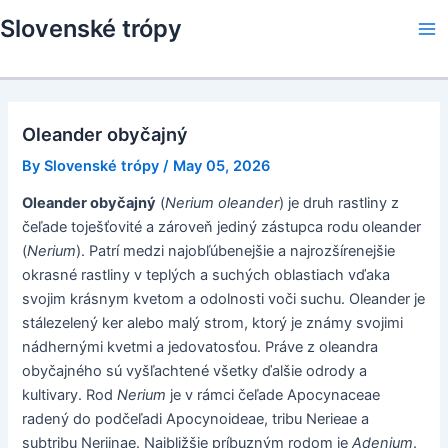
Skip
Slovenské trópy
to
Ma
content
Me
Oleander obyčajný
By
Slovenské trópy
/
May 05, 2026
Oleander obyčajný
(
Nerium oleander
) je druh rastliny z
čeľade toješťovité a zároveň jediný zástupca rodu oleander
(
Nerium
). Patrí medzi najobľúbenejšie a najrozšírenejšie
okrasné rastliny v teplých a suchých oblastiach vďaka
svojim krásnym kvetom a odolnosti voči suchu. Oleander je
stálezelený ker alebo malý strom, ktorý je známy svojimi
nádhernými kvetmi a jedovatosťou. Práve z oleandra
obyčajného sú vyšľachtené všetky ďalšie odrody a
kultivary. Rod
Nerium
je v rámci čeľade Apocynaceae
radený do podčeľadi Apocynoideae, tribu Nerieae a
subtribu Neriinae. Najbližšie príbuzným rodom je
Adenium
.