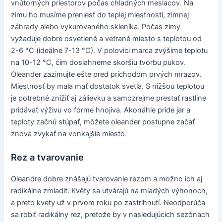
vnútorných priestorov počas chladných mesiacov. Na
zimu ho musíme preniesť do teplej miestnosti, zimnej
záhrady alebo vykurovaného skleníka. Počas zimy
vyžaduje dobre osvetlené a vetrané miesto s teplotou od
2-6 °C (ideálne 7-13 °C). V polovici marca zvýšime teplotu
na 10-12 °C, čím dosiahneme skoršiu tvorbu pukov.
Oleander zazimujte ešte pred príchodom prvých mrazov.
Miestnosť by mala mať dostatok svetla. S nižšou teplotou
je potrebné znížiť aj zálievku a samozrejme prestať rastline
pridávať výživu vo forme hnojiva. Akonáhle príde jar a
teploty začnú stúpať, môžete oleander postupne začať
znova zvykať na vonkajšie miesto.
Rez a tvarovanie
Oleandre dobre znášajú tvarovanie rezom a možno ich aj
radikálne zmladiť. Květy sa utvárajú na mladých výhonoch,
a preto kvety už v prvom roku po zastrihnutí. Neodporúča
sa robiť radikálny rez, pretože by v nasledujúcich sezónach