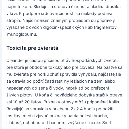
náprstníkom. Sleduje sa srdcová činnosť a hladina draslíka
v krvi. K podpore srdcovej činnosti sa niekedy podáva
atropín. Najúčinnejším známym protijedom sú prípravky
vyrábané z ovčích digoxin-špecifických Fab fragmentov
imunoglobulínu.
Toxicita pre zvieratá
Oleander je častou príčinou otráv hospodárskych zvierat,
pre ktoré je obdobne toxický ako pre človeka. Na pastve sa
mu zvieratá pre horkú chuť spravidla vyhýbajú, najčastejšie
sa otrávia po požití častí rastliny ležiacich na zemi alebo
napadaných do sena či vody, napríklad po preřezení
živých plotov. U koňa či hovädzieho dobytka stačí k otrave
asi 10 až 20 listov. Príznaky otravy môžu pripomínať koliku.
Rozvíjajú sa spravidla v priebehu 2 až 4 hodín po požití
rastliny, medzi zjavné príznaky patria bolesti brucha,
slabosť, ochabnutosť bachoru, zvýšené slinenie. Smrť