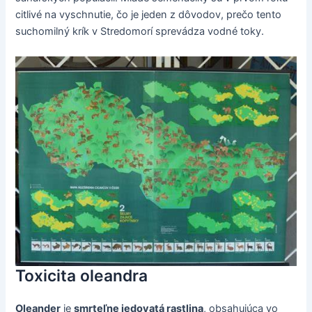
citlivé na vyschnutie, čo je jeden z dôvodov, prečo tento
suchomilný krík v Stredomorí sprevádza vodné toky.
Toxicita oleandra
Oleander
je
smrteľne jedovatá rastlina
, obsahujúca vo