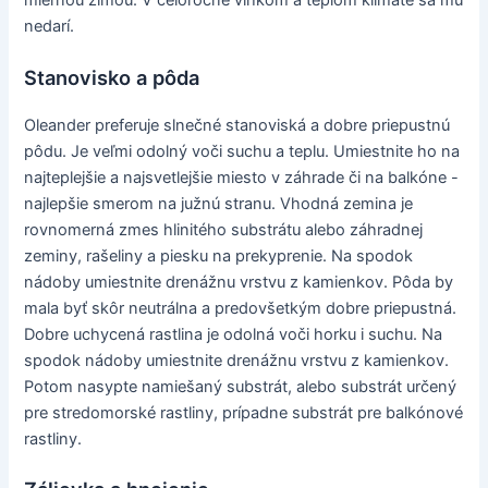
miernou zimou. V celoročne vlhkom a teplom klímate sa mu
nedarí.
Stanovisko a pôda
Oleander preferuje slnečné stanoviská a dobre priepustnú
pôdu. Je veľmi odolný voči suchu a teplu. Umiestnite ho na
najteplejšie a najsvetlejšie miesto v záhrade či na balkóne -
najlepšie smerom na južnú stranu. Vhodná zemina je
rovnomerná zmes hlinitého substrátu alebo záhradnej
zeminy, rašeliny a piesku na prekyprenie. Na spodok
nádoby umiestnite drenážnu vrstvu z kamienkov. Pôda by
mala byť skôr neutrálna a predovšetkým dobre priepustná.
Dobre uchycená rastlina je odolná voči horku i suchu. Na
spodok nádoby umiestnite drenážnu vrstvu z kamienkov.
Potom nasypte namiešaný substrát, alebo substrát určený
pre stredomorské rastliny, prípadne substrát pre balkónové
rastliny.