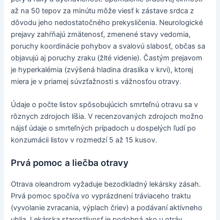
až na 50 tepov za minútu môže viesť k zástave srdca z
dôvodu jeho nedostatočného prekysličenia. Neurologické
prejavy zahŕňajú zmätenosť, zmenené stavy vedomia,
poruchy koordinácie pohybov a svalovú slabosť, občas sa
objavujú aj poruchy zraku (žlté videnie). Častým prejavom
je hyperkalémia (zvýšená hladina draslíka v krvi), ktorej
miera je v priamej súvzťažnosti s vážnosťou otravy.
Údaje o počte listov spôsobujúcich smrteľnú otravu sa v
rôznych zdrojoch líšia. V recenzovaných zdrojoch možno
nájsť údaje o smrteľných prípadoch u dospelých ľudí po
konzumácii listov v rozmedzí 5 až 15 kusov.
Prvá pomoc a liečba otravy
Otrava oleandrom vyžaduje bezodkladný lekársky zásah.
Prvá pomoc spočíva vo vyprázdnení tráviaceho traktu
(vyvolanie zvracania, výplach čriev) a podávaní aktívneho
uhlia. Lekárska starostlivosť je podobná ako u otráv