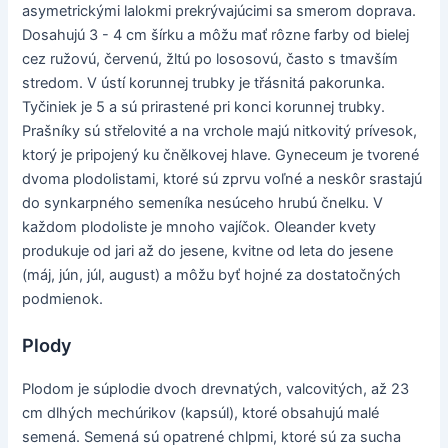
asymetrickými lalokmi prekrývajúcimi sa smerom doprava.
Dosahujú 3 - 4 cm šírku a môžu mať rôzne farby od bielej
cez ružovú, červenú, žltú po lososovú, často s tmavším
stredom. V ústí korunnej trubky je třásnitá pakorunka.
Tyčiniek je 5 a sú prirastené pri konci korunnej trubky.
Prašníky sú střelovité a na vrchole majú nitkovitý prívesok,
ktorý je pripojený ku čnělkovej hlave. Gyneceum je tvorené
dvoma plodolistami, ktoré sú zprvu voľné a neskôr srastajú
do synkarpného semeníka nesúceho hrubú čnelku. V
každom plodoliste je mnoho vajíčok. Oleander kvety
produkuje od jari až do jesene, kvitne od leta do jesene
(máj, jún, júl, august) a môžu byť hojné za dostatočných
podmienok.
Plody
Plodom je súplodie dvoch drevnatých, valcovitých, až 23
cm dlhých mechúrikov (kapsúl), ktoré obsahujú malé
semená. Semená sú opatrené chlpmi, ktoré sú za sucha