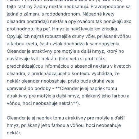
tejto rastliny žiadny nektár neobsahujú. Pravdepodobne sa
jedná o zámenu s rododendronom. Nápadné kvety
oleandra postrádajú nektár a opylovačom tak ponúkajú ako
protihodnotu iba peľ. Hmyz je navštevuje len zriedka.
Opylujú ich najmä robustnejšie druhy včiel, prilákané vôňou
a farbou kvetu, často však dochádza k samoopyleniu.
Oleander je atraktívny pre motýle a ďalší hmyz, ktorý ho
navštevuje kvôli nektáru (táto veta si protirečí s
predchádzajúcou informáciou o absencii nektáru v kvetoch
oleandra, z predchádzajúceho kontextu vychádza, že
nektár oleander neobsahuje, preto bude druhá veta
upravená do podoby - **Oleander je aj napriek tomu
atraktívny pre motýle a ďalší hmyz, prilákaný jeho farbou a
vôňou, hoci neobsahuje nektár.**).
Oleander je aj napriek tomu atraktívny pre motýle a ďalší
hmyz, prilákaný jeho farbou a vôňou, hoci neobsahuje
nektár.