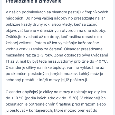
Presádzanie a zimovanie
V našich podmienkach sa oleandre pestujú v črepníkových
nádobách. Do novej väčšej nádoby ho presádzajte na jar
približne každý druhý rok, alebo vtedy, keď sa začnú
objavovať korene v drenážnych otvoroch na dne nádoby.
Zväčšujte kvetináč až do doby, keď rastlina dorastie do
želanej veľkosti. Potom už len vymieňajte každoročne
vrchnú vrstvu zeminy za čerstvú. Oleander presádzame
maximálne raz za 2-3 roky. Zóna odolnosti býva uvádzaná
11 až 8, mal by byť teda mrazuvzdorný približne do -10 °C.
Oleander je citlivý na nízke teploty, von ho vykladáme až
po skončení posledných jarných mrazov. Lehký mráz je
schopný prestát, silnější mrazy jej již poškozují.
Oleander obyčajný je citlivý na mrazy a toleruje teploty len
do +10 °C (podľa iných zdrojov do -5 °C). V chladnejších
oblastiach je potrebné chrániť rastlinu pred mrazom alebo
ju pestovať v kontajneroch, ktoré možno preniesť do