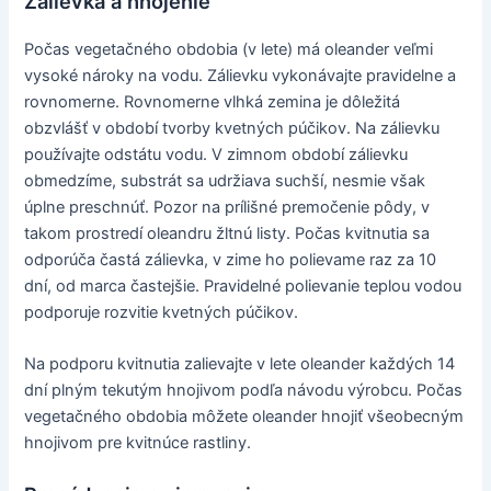
Zálievka a hnojenie
Počas vegetačného obdobia (v lete) má oleander veľmi
vysoké nároky na vodu. Zálievku vykonávajte pravidelne a
rovnomerne. Rovnomerne vlhká zemina je dôležitá
obzvlášť v období tvorby kvetných púčikov. Na zálievku
používajte odstátu vodu. V zimnom období zálievku
obmedzíme, substrát sa udržiava suchší, nesmie však
úplne preschnúť. Pozor na prílišné premočenie pôdy, v
takom prostredí oleandru žltnú listy. Počas kvitnutia sa
odporúča častá zálievka, v zime ho polievame raz za 10
dní, od marca častejšie. Pravidelné polievanie teplou vodou
podporuje rozvitie kvetných púčikov.
Na podporu kvitnutia zalievajte v lete oleander každých 14
dní plným tekutým hnojivom podľa návodu výrobcu. Počas
vegetačného obdobia môžete oleander hnojiť všeobecným
hnojivom pre kvitnúce rastliny.