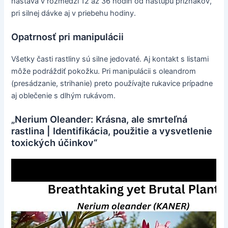
nastáva v rozmedzí 12 až 36 hodín od nástupu príznakov,
pri silnej dávke aj v priebehu hodiny.
Opatrnosť pri manipulácii
Všetky časti rastliny sú silne jedovaté. Aj kontakt s listami
môže podráždiť pokožku. Pri manipulácii s oleandrom
(presádzanie, strihanie) preto používajte rukavice prípadne
aj oblečenie s dlhým rukávom.
„Nerium Oleander: Krásna, ale smrteľná
rastlina | Identifikácia, použitie a vysvetlenie
toxických účinkov“