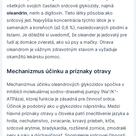
všetkých svojich častiach srdcové glykozidy, najmä
oleandrin
, nerín a digitoxín. Tieto látky pôsobia ako
srdcový jed. Najvyššia koncentrácia týchto látok je v
semenách a koreňoch (až 0,6 %), nasledovaných plodmi a
listami. Je dôležité si uvedomiť, že oleander je jedovatý pre
ľudí aj domáce zvieratá, ako sú psy a mačky. Otrava
oleandrom je vážnym zdravotným stavom a vyžaduje
okamžitú lekársku pomoc.
Mechanizmus účinku a príznaky otravy
Mechanizmus účinku oleandrových glykozidov spočíva v
inhibícii molekulárnej sodno-draselnej pumpy (Na⁺/K⁺-
ATPáza), ktorej funkcia je zásadná pre činnosť srdca.
Účinok je podobný ako u glykozidov náprstníku. Medzi
hlavné príznaky otravy u človeka patrí znecitlivenie jazyka a
hrdla, nechutenstvo, zvracanie, krvavý priebeh, kŕče,
srdcové arytmie, bradykardia, rozšírené zornice, zmodralé
pery a ruky a dýchavičnosť. Spomalenie srdcovej činnosti