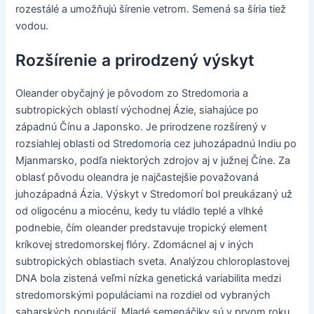
rozestálé a umožňujú šírenie vetrom. Semená sa šíria tiež
vodou.
Rozšírenie a prirodzený výskyt
Oleander obyčajný je pôvodom zo Stredomoria a
subtropických oblastí východnej Ázie, siahajúce po
západnú Čínu a Japonsko. Je prirodzene rozšírený v
rozsiahlej oblasti od Stredomoria cez juhozápadnú Indiu po
Mjanmarsko, podľa niektorých zdrojov aj v južnej Číne. Za
oblasť pôvodu oleandra je najčastejšie považovaná
juhozápadná Ázia. Výskyt v Stredomorí bol preukázaný už
od oligocénu a miocénu, kedy tu vládlo teplé a vlhké
podnebie, čím oleander predstavuje tropický element
kríkovej stredomorskej flóry. Zdomácnel aj v iných
subtropických oblastiach sveta. Analýzou chloroplastovej
DNA bola zistená veľmi nízka genetická variabilita medzi
stredomorskými populáciami na rozdiel od vybraných
saharských populácií. Mladé semenáčiky sú v prvom roku