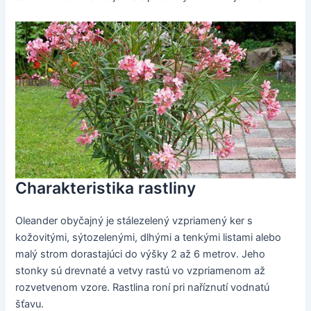
Charakteristika rastliny
Oleander obyčajný je stálezelený vzpriamený ker s
kožovitými, sýtozelenými, dlhými a tenkými listami alebo
malý strom dorastajúci do výšky 2 až 6 metrov. Jeho
stonky sú drevnaté a vetvy rastú vo vzpriamenom až
rozvetvenom vzore. Rastlina roní pri naříznutí vodnatú
šťavu.