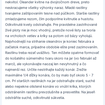
nekvitol. Oleander kvitne na dvojročnom dreve, preto
neskracujeme všetky výhonky naraz. Mladé rastliny
tvarujeme zaštipovaním tesne nad púčikom. Staršie rastliny
zmladzujeme rezom, čím podporíme kvitnutie a hustotu.
Odkvitnuté kvety odstraňujte. Pre pravidelne zastrihované
živé ploty nie je moc vhodný, pretože nové listy sa tvoria
na vrcholoch vetiev a kríky sa potom od bázy vyholujú.
Najvhodnejší na strihanie oleandrov je koniec februára a
začiatok marca, prípadne obdobie ešte pred zazimovaním.
Rastlinu treba rezať uvážlivo. Ten môžete opatrne formovať
do košatého súmerného tvaru skoro na jar (vo februári až
marci), ale vykonávajte naozaj len nevyhnutný a čo
najmenší rez. Určite nestrihajte každý konár. Zrežte
maximálne 1/4 dĺžky konára, čo by malo byť okolo 5 - 7
cm. Pri starších rastlinách na jar odstraňujte staré, suché
alebo nepekne olistené konáre vo vnútri kríka, ktorých
odstránením rastlinu prevzdušníte a presvetlíte. Na jeseň
odstráňte suché, odkvitnuté súkvetia.