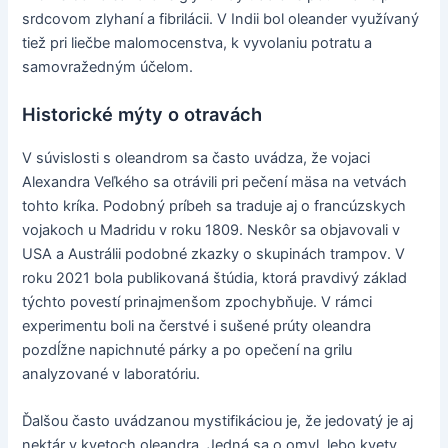
srdcovom zlyhaní a fibrilácii. V Indii bol oleander využívaný
tiež pri liečbe malomocenstva, k vyvolaniu potratu a
samovražedným účelom.
Historické mýty o otravách
V súvislosti s oleandrom sa často uvádza, že vojaci
Alexandra Veľkého sa otrávili pri pečení mäsa na vetvách
tohto kríka. Podobný príbeh sa traduje aj o francúzskych
vojakoch u Madridu v roku 1809. Neskôr sa objavovali v
USA a Austrálii podobné zkazky o skupinách trampov. V
roku 2021 bola publikovaná štúdia, ktorá pravdivý základ
týchto povestí prinajmenšom zpochybňuje. V rámci
experimentu boli na čerstvé i sušené prúty oleandra
pozdĺžne napichnuté párky a po opečení na grilu
analyzované v laboratóriu.
Ďalšou často uvádzanou mystifikáciou je, že jedovatý je aj
nektár v kvetoch oleandra. Jedná sa o omyl, lebo kvety