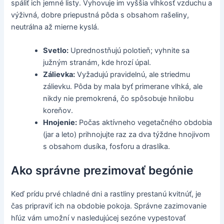
spáliť ich jemné listy. Vyhovuje im vyššia vlhkosť vzduchu a
výživná, dobre priepustná pôda s obsahom rašeliny,
neutrálna až mierne kyslá.
Svetlo:
Uprednostňujú polotieň; vyhnite sa
južným stranám, kde hrozí úpal.
Zálievka:
Vyžadujú pravidelnú, ale striedmu
zálievku. Pôda by mala byť primerane vlhká, ale
nikdy nie premokrená, čo spôsobuje hnilobu
koreňov.
Hnojenie:
Počas aktívneho vegetačného obdobia
(jar a leto) prihnojujte raz za dva týždne hnojivom
s obsahom dusíka, fosforu a draslíka.
Ako správne prezimovať begónie
Keď prídu prvé chladné dni a rastliny prestanú kvitnúť, je
čas pripraviť ich na obdobie pokoja. Správne zazimovanie
hľúz vám umožní v nasledujúcej sezóne vypestovať