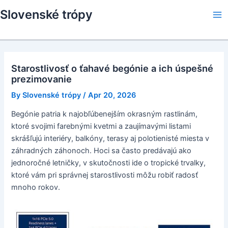
Skip
Slovenské trópy
to
Ma
content
Me
Starostlivosť o ťahavé begónie a ich úspešné
prezimovanie
By
Slovenské trópy
/
Apr 20, 2026
Begónie patria k najobľúbenejším okrasným rastlinám,
ktoré svojimi farebnými kvetmi a zaujímavými listami
skrášľujú interiéry, balkóny, terasy aj polotienisté miesta v
záhradných záhonoch. Hoci sa často predávajú ako
jednoročné letničky, v skutočnosti ide o tropické trvalky,
ktoré vám pri správnej starostlivosti môžu robiť radosť
mnoho rokov.