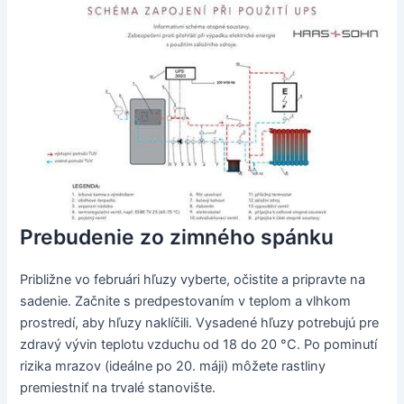
Prebudenie zo zimného spánku
Približne vo februári hľuzy vyberte, očistite a pripravte na
sadenie. Začnite s predpestovaním v teplom a vlhkom
prostredí, aby hľuzy naklíčili. Vysadené hľuzy potrebujú pre
zdravý vývin teplotu vzduchu od 18 do 20 °C. Po pominutí
rizika mrazov (ideálne po 20. máji) môžete rastliny
premiestniť na trvalé stanovište.