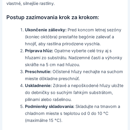
vlastné, silnejšie rastliny.
Postup zazimovania krok za krokom:
Ukončenie zálievky:
Pred koncom letnej sezóny
(koniec októbra) prestaňte begónie zalievať a
hnojiť, aby rastlina prirodzene vyschla.
Príprava hľúz:
Opatrne vyberte celé trsy aj s
hľuzami zo substrátu. Nadzemné časti a výhonky
skráťte na 5 cm nad hľuzou.
Preschnutie:
Očistené hľuzy nechajte na suchom
mieste dôkladne preschnúť.
Uskladnenie:
Zdravé a nepoškodené hľuzy uložte
do debničky so suchým ľahkým substrátom,
pilinami alebo rašelinou.
Podmienky skladovania:
Skladujte na tmavom a
chladnom mieste s teplotou od 0 do 10 °C
(maximálne 15 °C).