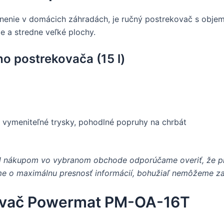
enie v domácich záhradách, je ručný postrekovač s objemo
 a stredne veľké plochy.
o postrekovača (15 l)
 vymeniteľné trysky, pohodlné popruhy na chrbát
red nákupom vo vybranom obchode odporúčame overiť, že p
me o maximálnu presnosť informácií, bohužiaľ nemôžeme za
kovač Powermat PM-OA-16T