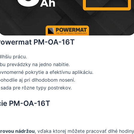
u Powermat PM-OA-16T
lhšiu prácu.
bu prevádzky na jedno nabitie.
vnomerné pokrytie a efektívnu aplikáciu.
ohodlie aj pri dlhodobom nosení.
sada pre rôzne typy postrekov.
cie PM-OA-16T
itrovou nádržou
, vďaka ktorej môžete pracovať dlhé hodiny