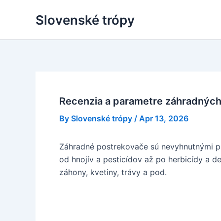
Skip
Slovenské trópy
to
content
Recenzia a parametre záhradnýc
By
Slovenské trópy
/
Apr 13, 2026
Záhradné postrekovače sú nevyhnutnými po
od hnojív a pesticídov až po herbicídy a de
záhony, kvetiny, trávy a pod.