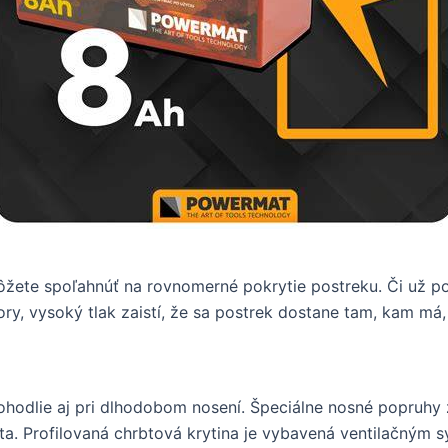
žete spoľahnúť na rovnomerné pokrytie postreku. Či už po
ory, vysoký tlak zaistí, že sa postrek dostane tam, kam má,
hodlie aj pri dlhodobom nosení. Špeciálne nosné popruhy 
bta. Profilovaná chrbtová krytina je vybavená ventilačným