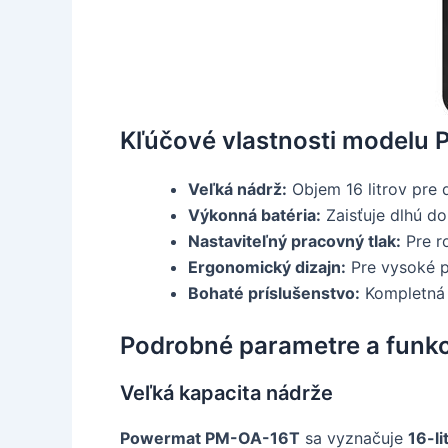
Kľúčové vlastnosti model
Veľká nádrž:
Objem 16 litrov pre d
Výkonná batéria:
Zaisťuje dlhú do
Nastaviteľný pracovný tlak:
Pre ro
Ergonomický dizajn:
Pre vysoké p
Bohaté príslušenstvo:
Kompletná 
Podrobné parametre a funk
Veľká kapacita nádrže
Powermat PM-OA-16T
sa vyznačuje
16-l