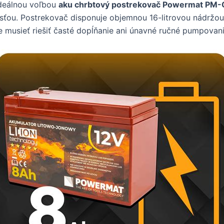
 ideálnou voľbou
aku chrbtový postrekovač Powermat PM
ťou. Postrekovač disponuje objemnou 16-litrovou nádržou a
e musieť riešiť časté dopĺňanie ani únavné ručné pumpovani