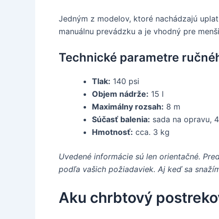
Jedným z modelov, ktoré nachádzajú uplatn
manuálnu prevádzku a je vhodný pre menšie
Technické parametre ručnéh
Tlak:
140 psi
Objem nádrže:
15 l
Maximálny rozsah:
8 m
Súčasť balenia:
sada na opravu, 4
Hmotnosť:
cca. 3 kg
Uvedené informácie sú len orientačné. P
podľa vašich požiadaviek. Aj keď sa snaží
Aku chrbtový postre