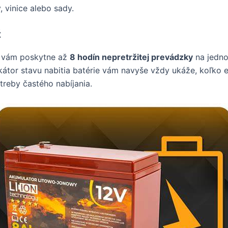
, vinice alebo sady.
ž
vám poskytne až
8 hodín nepretržitej prevádzky
na jedno
kátor stavu nabitia batérie vám navyše vždy ukáže, koľko
reby častého nabíjania.