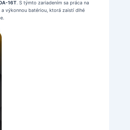
-OA-16T
. S týmto zariadením sa práca na
 výkonnou batériou, ktorá zaistí dlhé
e.