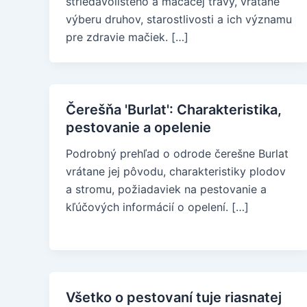
striedavolistého a mačacej trávy, vrátane
výberu druhov, starostlivosti a ich významu
pre zdravie mačiek. […]
Čerešňa 'Burlat': Charakteristika,
pestovanie a opelenie
Podrobný prehľad o odrode čerešne Burlat
vrátane jej pôvodu, charakteristiky plodov
a stromu, požiadaviek na pestovanie a
kľúčových informácií o opelení. […]
Všetko o pestovaní tuje riasnatej