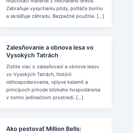
mulčovací materiál z ihličnatého dreva.
Zabraňuje vysychaniu pôdy, potláča burinu
a skrášľuje záhradu. Bezpečné použitie. […]
Zalesňovanie a obnova lesa vo
Vysokých Tatrách
Zistite viac o zalesňovaní a obnove lesov
vo Vysokých Tatrách, histórii
obhospodarovania, vplyve kalamít a
princípoch prírode blízkeho hospodárenia
v tomto jedinečnom prostredí. […]
Ako pestovať Million Bells: