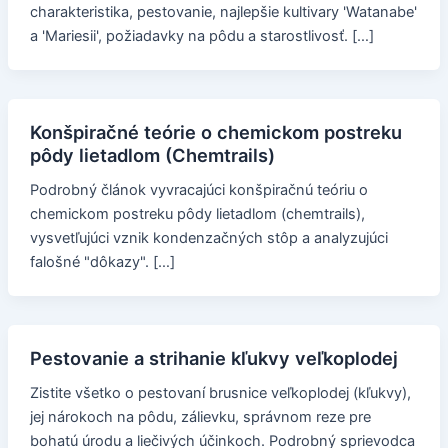
charakteristika, pestovanie, najlepšie kultivary 'Watanabe'
a 'Mariesii', požiadavky na pôdu a starostlivosť. […]
Konšpiračné teórie o chemickom postreku
pôdy lietadlom (Chemtrails)
Podrobný článok vyvracajúci konšpiračnú teóriu o
chemickom postreku pôdy lietadlom (chemtrails),
vysvetľujúci vznik kondenzačných stôp a analyzujúci
falošné "dôkazy". […]
Pestovanie a strihanie kľukvy veľkoplodej
Zistite všetko o pestovaní brusnice veľkoplodej (kľukvy),
jej nárokoch na pôdu, zálievku, správnom reze pre
bohatú úrodu a liečivých účinkoch. Podrobný sprievodca