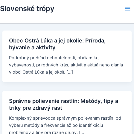
Skip
Slovenské trópy
to
Ma
content
Me
Obec Ostrá Lúka a jej okolie: Príroda,
bývanie a aktivity
Podrobný prehľad nehnuteľností, občianskej
vybavenosti, prírodných krás, aktivít a aktuálneho diania
v obci Ostrá Lúka a jej okolí. […]
Správne polievanie rastlín: Metódy, tipy a
triky pre zdravý rast
Komplexný sprievodca správnym polievaním rastlín: od
výberu metódy a frekvencie až po identifikáciu
problémov a tipy pre rôzne druhy. […]