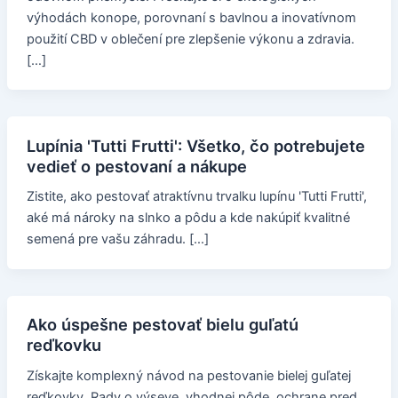
výhodách konope, porovnaní s bavlnou a inovatívnom
použití CBD v oblečení pre zlepšenie výkonu a zdravia.
[…]
Lupínia 'Tutti Frutti': Všetko, čo potrebujete
vedieť o pestovaní a nákupe
Zistite, ako pestovať atraktívnu trvalku lupínu 'Tutti Frutti',
aké má nároky na slnko a pôdu a kde nakúpiť kvalitné
semená pre vašu záhradu. […]
Ako úspešne pestovať bielu guľatú
reďkovku
Získajte komplexný návod na pestovanie bielej guľatej
reďkovky. Rady o výseve, vhodnej pôde, ochrane pred