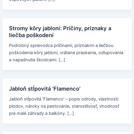
Stromy kôry jabloní: Príčiny, príznaky a
liečba poškodení
Podrobný sprievodca príčinami, príznakmi a liečbou
poškodenia kôry jabloní, vrátane praskania, odlupovania
a napadnutia škodcami. […]
Jabloň stĺpovitá 'Flamenco'
Jabloň stĺpovitá 'Flamenco' – popis odrody, vlastnosti
plodov, nároky na pestovanie, starostlivosť, vhodnosť
pre malé záhrady a balkóny. […]