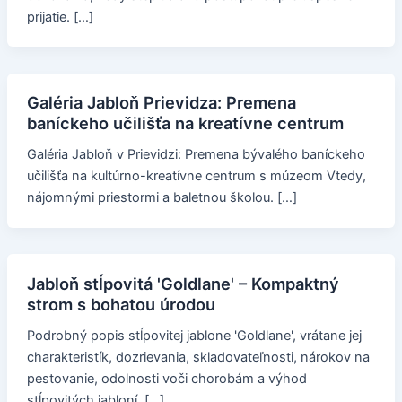
prijatie. […]
Galéria Jabloň Prievidza: Premena
baníckeho učilišťa na kreatívne centrum
Galéria Jabloň v Prievidzi: Premena bývalého baníckeho
učilišťa na kultúrno-kreatívne centrum s múzeom Vtedy,
nájomnými priestormi a baletnou školou. […]
Jabloň stĺpovitá 'Goldlane' – Kompaktný
strom s bohatou úrodou
Podrobný popis stĺpovitej jablone 'Goldlane', vrátane jej
charakteristík, dozrievania, skladovateľnosti, nárokov na
pestovanie, odolnosti voči chorobám a výhod
stĺpovitých jabloní. […]