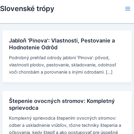
Skip
Slovenské trópy
to
Ma
content
Me
Jabloň 'Pinova': Vlastnosti, Pestovanie a
Hodnotenie Odrôd
Podrobný prehľad odrody jabloní 'Pinova': pôvod,
vlastnosti plodov, pestovanie, skladovanie, odolnosť
voči chorobám a porovnanie s inými odrodami. […]
Štepenie ovocných stromov: Kompletný
sprievodca
Komplexný sprievodca štepením ovocných stromov:
odber a uskladnenie vrúbľov, rôzne techniky štepenia a
očkovania, kedy štepiť a ako postupovať pre úspešné