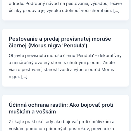
odrodu. Podrobný návod na pestovanie, výsadbu, liečivé
účinky plodov a jej vysokú odolnosť voči chorobám. […]
Pestovanie a predaj previsnutej moruše
čiernej (Morus nigra 'Pendula')
Objavte previsnutú morušu čiernu 'Pendula' – dekoratívny
a nenáročný ovocný strom s chutnými plodmi. Zistite
viac o pestovaní, starostlivosti a výbere odrôd Morus
nigra. […]
Účinná ochrana rastlín: Ako bojovať proti
muškám a voškám
Získajte praktické rady ako bojovať proti smútivkám a
voškám pomocou prírodných postrekov, prevencie a