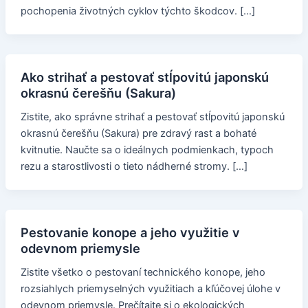
pochopenia životných cyklov týchto škodcov. […]
Ako strihať a pestovať stĺpovitú japonskú
okrasnú čerešňu (Sakura)
Zistite, ako správne strihať a pestovať stĺpovitú japonskú
okrasnú čerešňu (Sakura) pre zdravý rast a bohaté
kvitnutie. Naučte sa o ideálnych podmienkach, typoch
rezu a starostlivosti o tieto nádherné stromy. […]
Pestovanie konope a jeho využitie v
odevnom priemysle
Zistite všetko o pestovaní technického konope, jeho
rozsiahlych priemyselných využitiach a kľúčovej úlohe v
odevnom priemysle. Prečítajte si o ekologických