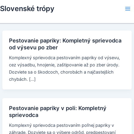
Skip
Slovenské trópy
to
Ma
content
Me
Pestovanie papriky: Kompletný sprievodca
od výsevu po zber
Komplexný sprievodca pestovaním papriky od výsevu,
cez výsadbu, hnojenie, zaštipovanie až po zber úrody.
Dozviete sa o škodcoch, chorobách a najčastejších
chybách. […]
Pestovanie papriky v poli: Kompletný
sprievodca
Komplexný sprievodca pestovaním poľnej papriky v
záhrade. Dozviete sa o výbere odrôd, predpestovaní