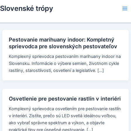
Skip
Slovenské trópy
to
Ma
content
Me
Pestovanie marihuany indoor: Kompletný
sprievodca pre slovenských pestovateľov
Komplexný sprievodca pestovaním marihuany indoor na
Slovensku. Informácie o výbere semien, životnom cykle
rastliny, starostlivosti, osvetlení a legislatíve. […]
Osvetlenie pre pestovanie rastlín v interiéri
Komplexný sprievodca osvetlením pre pestovanie rastlín
v interiéri. Zistite, prečo sú LED svetlá ideálnou voľbou,
ako vybrať správne spektrum a výkon, a objavte
praktické tipy pre úspešné pestovanie. […]