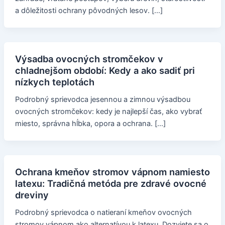
a dôležitosti ochrany pôvodných lesov. […]
Výsadba ovocných stromčekov v
chladnejšom období: Kedy a ako sadiť pri
nízkych teplotách
Podrobný sprievodca jesennou a zimnou výsadbou
ovocných stromčekov: kedy je najlepší čas, ako vybrať
miesto, správna hĺbka, opora a ochrana. […]
Ochrana kmeňov stromov vápnom namiesto
latexu: Tradičná metóda pre zdravé ovocné
dreviny
Podrobný sprievodca o natieraní kmeňov ovocných
stromov vápnom ako alternatívou k latexu. Dozviete sa o